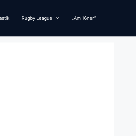
stik
Rugby League
„Am 16ner“