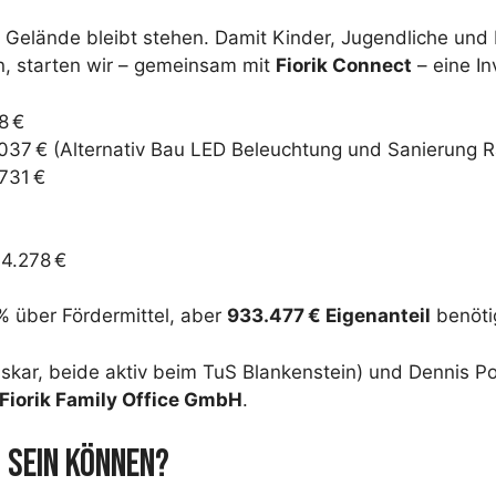
r Gelände bleibt stehen. Damit Kinder, Jugendliche u
n, starten wir – gemeinsam mit
Fiorik Connect
– eine In
8 €
37 € (Alternativ Bau LED Beleuchtung und Sanierung R
731 €
94.278 €
% über Fördermittel, aber
933.477 € Eigenanteil
benötig
skar, beide aktiv beim TuS Blankenstein) und Dennis P
Fiorik Family Office GmbH
.
I SEIN KÖNNEN?